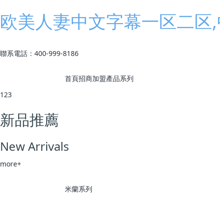
欧美人妻中文字幕一区二区,
聯系電話：400-999-8186
首頁
招商加盟
產品系列
123
品牌商學院
798系列
米蘭系列
墨香系列
小花匠系
新品推薦
公司簡介
7星文化
展望未來
企業榮譽
商學院
發展歷程
New Arrivals
more+
米蘭系列
墨香系列