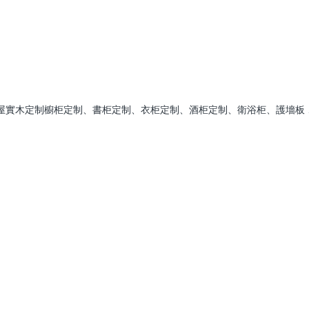
屋實木定制櫥柜定制、書柜定制、衣柜定制、酒柜定制、衛浴柜、護墻板 、室