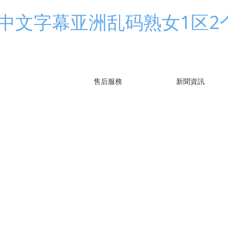
中文字幕亚洲乱码熟女1区2
售后服務
新聞資訊
列
天鵝湖系列
櫻桃系列
追憶系列
購物攻略
意見反饋
7星服務
品牌資訊
產品資
聯系我們