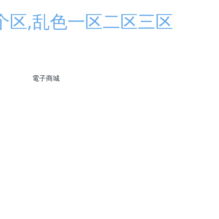
个区,乱色一区二区三区
電子商城
訊
行業新聞