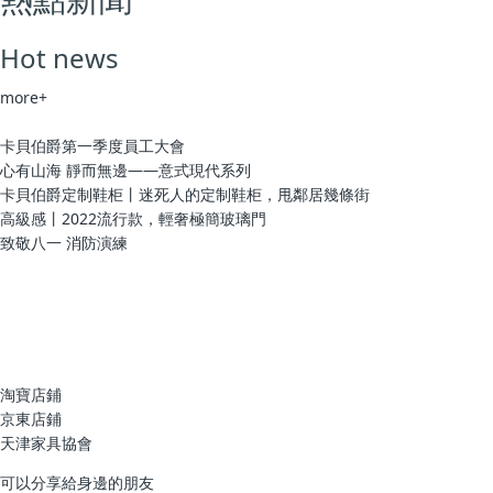
Hot news
more+
卡貝伯爵第一季度員工大會
心有山海 靜而無邊——意式現代系列
卡貝伯爵定制鞋柜丨迷死人的定制鞋柜，甩鄰居幾條街
高級感丨2022流行款，輕奢極簡玻璃門
致敬八一 消防演練
淘寶店鋪
京東店鋪
天津家具協會
可以分享給身邊的朋友